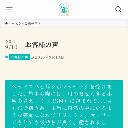
ホーム
お客様の声
2025
お客様の声
9/10
お客様の声
2025年9月10日
ヘッドスパと耳ツボマッサージを受けま
した。施術の際には、川のせせらぎと小
鳥のさえずり（BGM）に包まれて､､､目
も布で覆う為、本当に自然の中にいるよ
うな感覚になれてリラックス。マッサー
ジもとても気持ちが良く、癒されまし